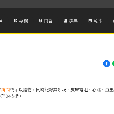
章
專欄
問答
辭典
範本




以
詢問
或示以證物，同時紀錄其呼吸、皮膚電阻、心跳、血壓
心理的技術。