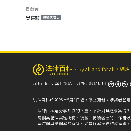
貢獻者:
吳巡龍
認證法律人
‧
By all and for a
除 Podcast 與自製影片以外，網站採用
法律百科於2026年5月1日起，停止更新。請讀者
法律百科是分享知識的平臺，不針對具體個案提供
每個具體個案是獨特、複雜、持續發展的，作者及
是每個具體個案的解答。如有個案法律諮詢需求，