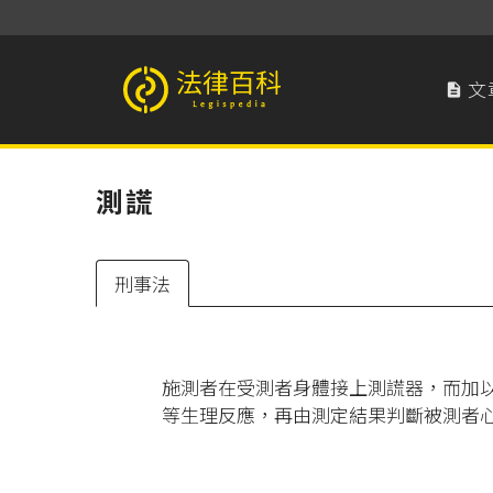
文

法律百科 Legispedia
測謊
刑事法
施測者在受測者身體接上測謊器，而加
等生理反應，再由測定結果判斷被測者