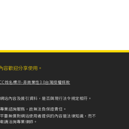
ll，網站內容歡迎分享使用。
CC姓名標示-非商業性3.0台灣授權條款
留意網站內容及援引資料，是否與現行法令規定相符。
專業諮詢服務，故無法負保證責任。
平臺無償對網站使用者提供的內容是法律知識，而不
敬請洽詢專業律師。