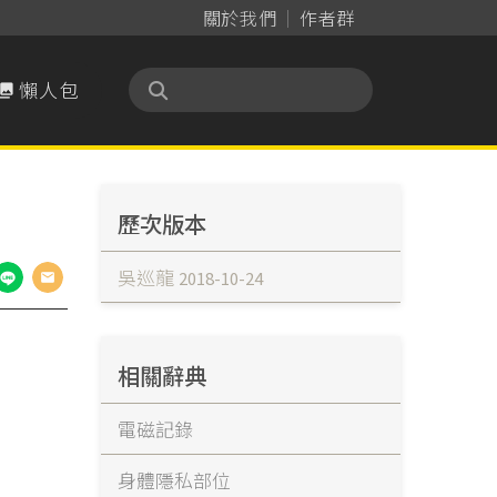
關於我們
作者群
懶人包

歷次版本
吳巡龍
2018-10-24
相關辭典
電磁記錄
身體隱私部位