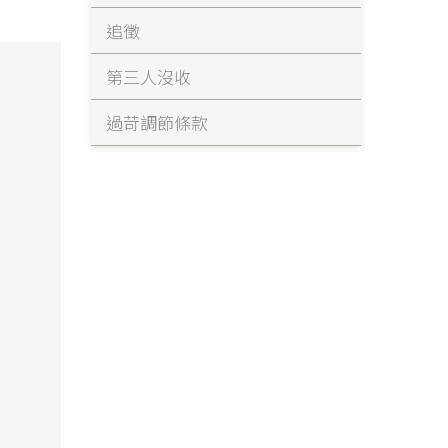
追徵
第三人沒收
過苛調節條款