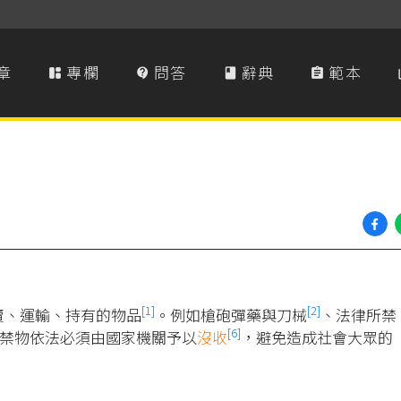
章
專欄
問答
辭典
範本




[1]
[2]
賣、運輸、持有的物品
。例如槍砲彈藥與刀械
、法律所禁
[6]
禁物依法必須由國家機關予以
沒收
，避免造成社會大眾的