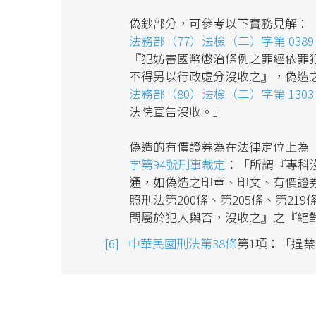
偽鈔部分，可參考以下實務見解：
法務部（77）法檢（二）字第 038
『犯妨害國幣懲治條例之罪經依罪
不得另以行政處分沒收之』，偽造
法務部（80）法檢（二）字第 130
法院宣告沒收。」
偽造的有價證券為在法律定位上為
字第94號刑事裁定
：「所謂『專科
通，如偽造之印章、印文、有價證
照刑法第200條、第205條、第2
問屬於犯人與否，沒收之』之『絕
中華民國刑法第38條
第1項：「違