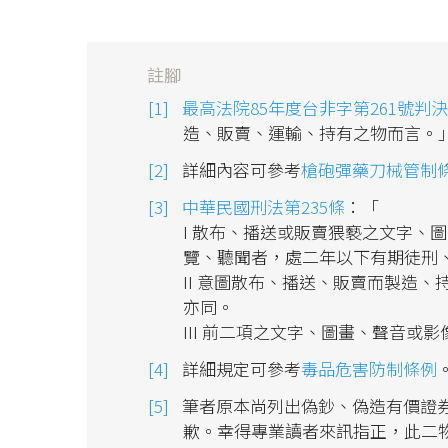
註腳
最高法院85年度台非字第261號判決
造、販賣、運輸、持有之物而言。
詳細內容可參考
槍砲彈藥刀械管制
中華民國刑法第235條
：「
I 散布、播送或販賣猥褻之文字、
覽、聽聞者，處二年以下有期徒刑
II 意圖散布、播送、販賣而製造
亦同。
III 前二項之文字、圖畫、聲音
詳細規定可參考
毒品危害防制條例
筆者原本尚列出偽鈔、偽造有價證
歉。幸得專業讀者來訊指正，此二