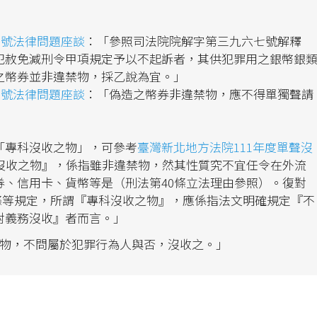
9 號法律問題座談
：「參照司法院院解字第三九六七號解釋
犯赦免減刑令甲項規定予以不起訴者，其供犯罪用之銀幣銀
之幣券並非違禁物，採乙說為宜。」
3 號法律問題座談
：「偽造之幣券非違禁物，應不得單獨聲請
「專科沒收之物」，可參考
臺灣新北地方法院111年度單聲沒
沒收之物』，係指雖非違禁物，然其性質究不宜任令在外流
券、信用卡、貨幣等是（刑法第40條立法理由參照）。復對
19條等規定，所謂『專科沒收之物』，應係指法文明確規定『不
對義務沒收』者而言。」
禁物，不問屬於犯罪行為人與否，沒收之。」