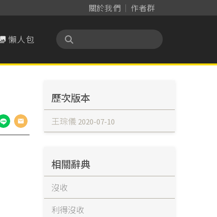
關於我們
作者群
懶人包

歷次版本
王琮儀
2020-07-10
相關辭典
沒收
利得沒收