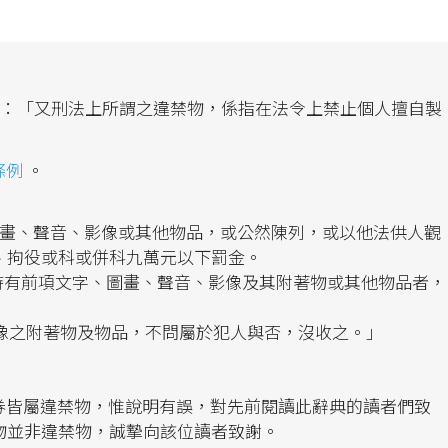
：「又刑法上所謂之違禁物，係指在法令上禁止個人擅自製
」
條例
。
圖畫、聲音、影像或其他物品，或公然陳列，或以他法供人觀
、拘役或科或併科九萬元以下罰金。
、持有前項文字、圖畫、聲音、影像及其附著物或其他物品者，
或影像之附著物及物品，不問屬於犯人與否，沒收之。」
。
券皆屬違禁物，惟說明有誤，對先前閱讀此辭典的讀者們致
物並非違禁物，誠摯向該位讀者致謝。