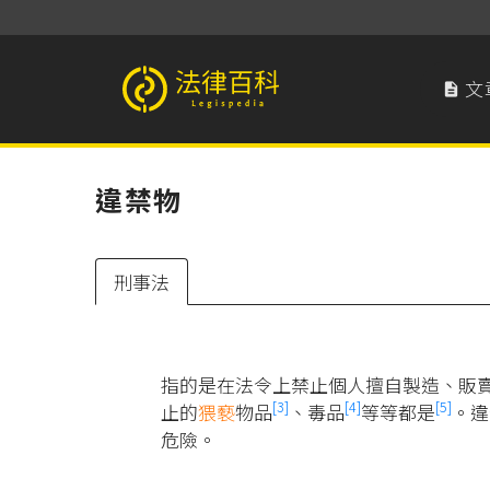
文

法律百科 Legispedia
違禁物
刑事法
指的是在法令上禁止個人擅自製造、販
[3]
[4]
[5]
止的
猥褻
物品
、毒品
等等都是
。違
危險。