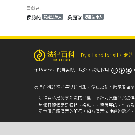
貢獻者:
侯懿純
吳庭瑜
認證法律人
認證法律人
‧
By all and for a
除 Podcast 與自製影片以外，網站採用
法律百科於2026年5月1日起，停止更新。請讀者
法律百科是分享知識的平臺，不針對具體個案提供
每個具體個案是獨特、複雜、持續發展的，作者及
是每個具體個案的解答。如有個案法律諮詢需求，