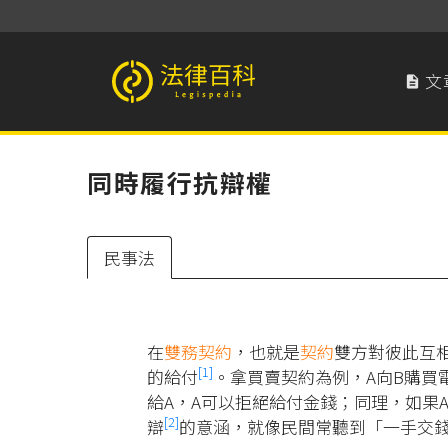
文

法律百科 Legispedia
同時履行抗辯權
民事法
在
雙務契約
，也就是
契約
雙方對彼此互
[1]
的給付
。拿買賣契約為例，A向B購買
給A，A可以拒絕給付金錢；同理，如果
[2]
辯
的意涵，就像民間常聽到「一手交