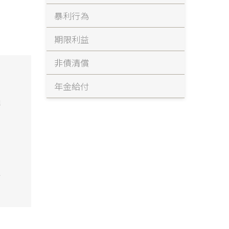
暴利行為
期限利益
非債清償
年金給付
義
拒
之