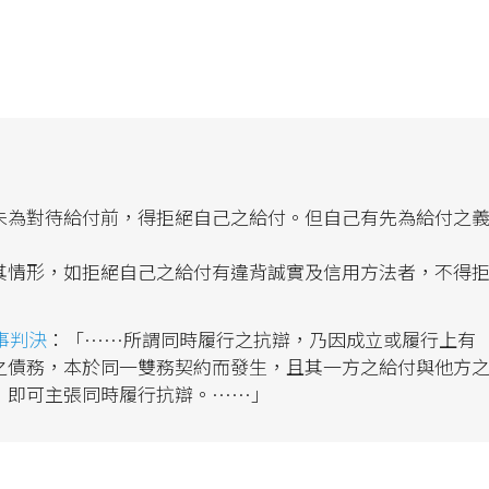
未為對待給付前，得拒絕自己之給付。但自己有先為給付之
其情形，如拒絕自己之給付有違背誠實及信用方法者，不得
事判決
：「……所謂同時履行之抗辯，乃因成立或履行上有
之債務，本於同一雙務契約而發生，且其一方之給付與他方
，即可主張同時履行抗辯。……」