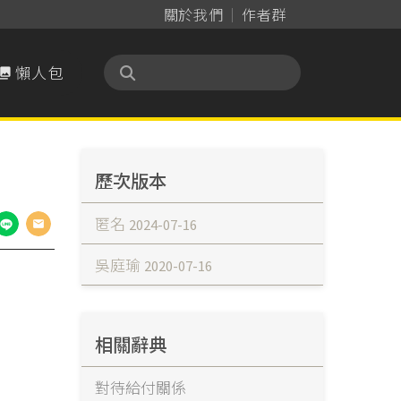
關於我們
作者群
懶人包

歷次版本
匿名
2024-07-16
吳庭瑜
2020-07-16
相關辭典
對待給付關係