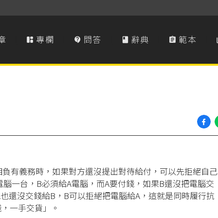
章
專欄
問答
辭典
範本




相負有義務時，如果對方還沒提出對待給付，可以先拒絕自己
電腦一台，B必須給A電腦，而A要付錢，如果B還沒把電腦交
A也還沒交錢給B，B可以拒絕把電腦給A，這就是同時履行抗
錢，一手交貨」。