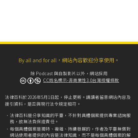
By all and for all，網站內容歡迎分享使用。
除 Podcast 與自製影片以外，網站採用
CC姓名標示-非商業性3.0台灣授權條款
法律百科於2026年5月1日起，停止更新。請讀者留意網站內容及
援引資料，是否與現行法令規定相符。
法律百科是分享知識的平臺，不針對具體個案提供專業諮詢服
務，故無法負保證責任。
每個具體個案是獨特、複雜、持續發展的，作者及平臺無償對
網站使用者提供的內容是法律知識，而不是每個具體個案的解