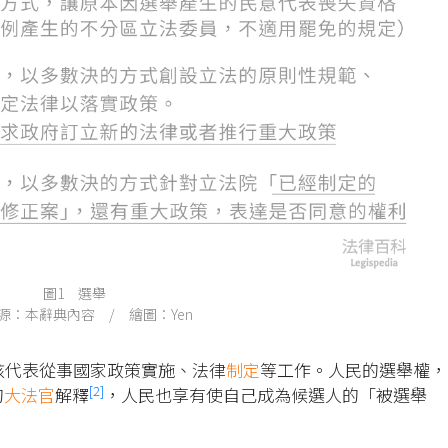
圖1 選舉
源：本辭典內容 / 繪圖：Yen
該代表從事國家政策實施、法律
制定
等工作。人民的選舉權，
[2]
的
大法官
解釋
，人民也享有使自己成為候選人的「被選舉