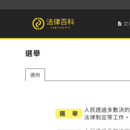
文

法律百科 Legispedia
選舉
通用