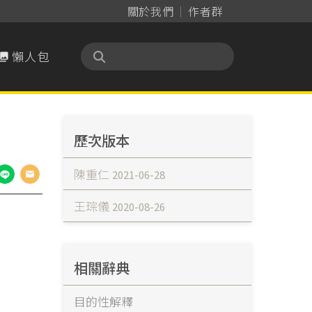
關於我們
作者群
懶人包

歷次版本
陳重仁
2021-06-28
王琮儀
2020-08-26
相關辭典
目的性解釋