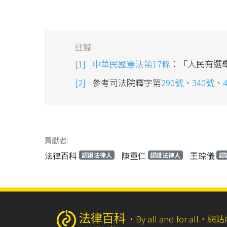
註腳
中華民國憲法第17條
：「人民有選
參考司法院釋字第
290號
、
340號
、
貢獻者:
法律百科
陳重仁
王琮儀
認證法律人
認證法律人
認
‧
By all and for a