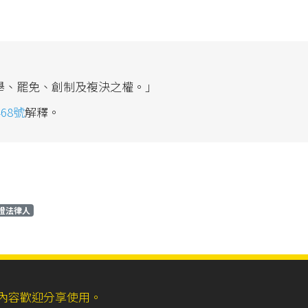
舉、罷免、創制及複決之權。」
468號
解釋。
證法律人
ll，網站內容歡迎分享使用。