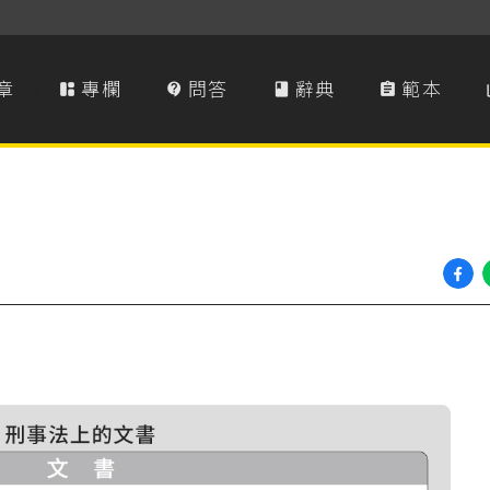
章
專欄
問答
辭典
範本



