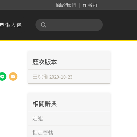
關於我們
作者群
懶人包

歷次版本
王琮儀
2020-10-23
相關辭典
定讞
指定管轄