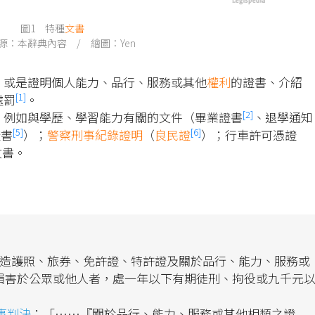
圖1 特種
文書
源：本辭典內容 / 繪圖：Yen
；或是證明個人能力、品行、服務或其他
權利
的證書、介紹
[1]
處罰
。
[2]
，例如與學歷、學習能力有關的文件（畢業證書
、退學通知
[5]
[6]
證書
）；
警察刑事紀錄證明
（
良民證
）；行車許可憑證
文書。
造護照、旅券、免許證、特許證及關於品行、能力、服務或
損害於公眾或他人者，處一年以下有期徒刑、拘役或九千元
事判決
：「……『關於品行、能力、服務或其他相類之證