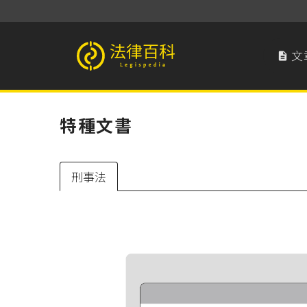
文

法律百科 Legispedia
特種文書
刑事法