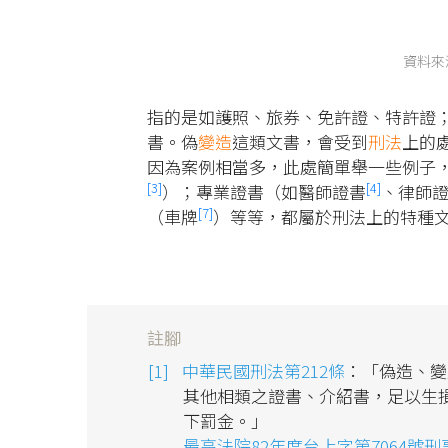
資料來
指的是如護照、旅券、免許證、特許證
書。偽
變造
這類文書，會受到
刑法
上的
因為案例相當多，此處簡單舉一些例子
[3]
[4]
）；專業證書（如醫師證書
、律師
[7]
（車牌
）等等，都屬於刑法上的特種
註腳
中華民國刑法第212條
：「偽造、變
其他相類之證書、介紹書，足以生
下罰金。」
最高法院82年度台上字第7064號刑