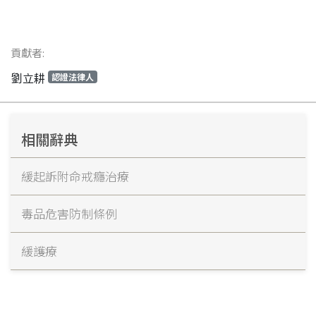
貢獻者:
劉立耕
認證法律人
相關辭典
緩起訴附命戒癮治療
毒品危害防制條例
緩護療