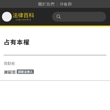
關於我們
作者群

法律百科 Legispedia
占有本權
貢獻者:
謝韶恩
認證法律人