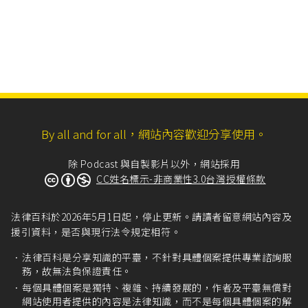
By all and for all，網站內容歡迎分享使用。
除 Podcast 與自製影片以外，網站採用
CC姓名標示-非商業性3.0台灣授權條款
法律百科於2026年5月1日起，停止更新。請讀者留意網站內容及
援引資料，是否與現行法令規定相符。
法律百科是分享知識的平臺，不針對具體個案提供專業諮詢服
務，故無法負保證責任。
每個具體個案是獨特、複雜、持續發展的，作者及平臺無償對
網站使用者提供的內容是法律知識，而不是每個具體個案的解