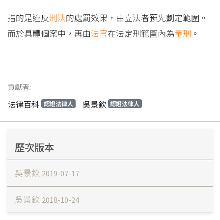
指的是違反
刑法
的處罰效果，由立法者預先劃定範圍。
而於具體個案中，再由
法官
在法定刑範圍內為
量刑
。
貢獻者:
法律百科
吳景欽
認證法律人
認證法律人
歷次版本
吳景欽
2019-07-17
吳景欽
2018-10-24