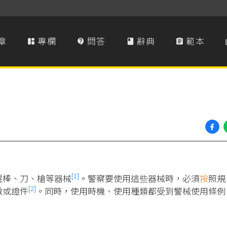
章
專欄
問答
辭典
範本




[1]
棍棒、刀、槍等器械
。警察要使用這些器械時，必須
按
照規
[2]
徽或證件
。同時，使用時機、使用種類都受到警械使用條例