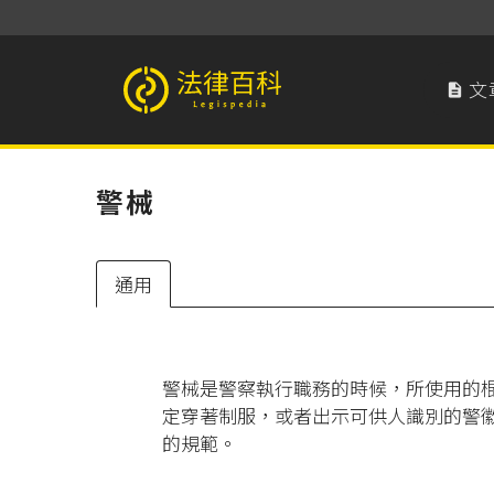
文

法律百科 Legispedia
警械
通用
警械是警察執行職務的時候，所使用的
定穿著制服，或者出示可供人識別的警
的規範。