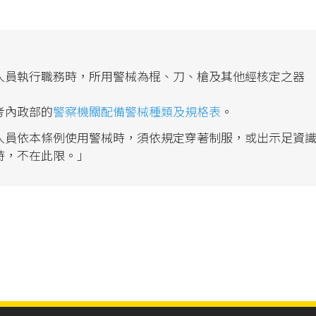
人員執行職務時，所用警械為棍、刀、槍及其他經核定之器
考內政部的
警察機關配備警械種類及規格表
。
人員依本條例使用警械時，須依規定穿著制服，或出示足資
時，不在此限。」