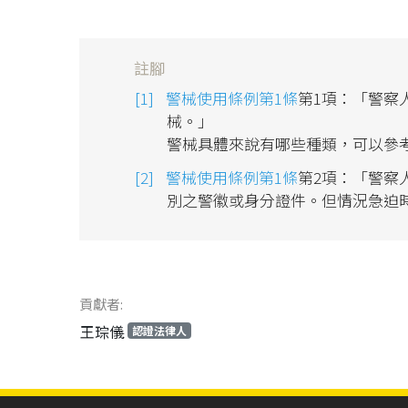
註腳
警械使用條例第1條
第1項：「警察
械。」
警械具體來說有哪些種類，可以參
警械使用條例第1條
第2項：「警察
別之警徽或身分證件。但情況急迫
貢獻者:
王琮儀
認證法律人