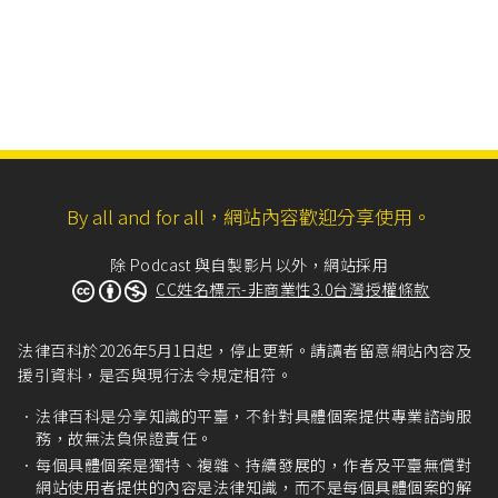
By all and for all，網站內容歡迎分享使用。
除 Podcast 與自製影片以外，網站採用
CC姓名標示-非商業性3.0台灣授權條款
法律百科於2026年5月1日起，停止更新。請讀者留意網站內容及
援引資料，是否與現行法令規定相符。
法律百科是分享知識的平臺，不針對具體個案提供專業諮詢服
務，故無法負保證責任。
每個具體個案是獨特、複雜、持續發展的，作者及平臺無償對
網站使用者提供的內容是法律知識，而不是每個具體個案的解