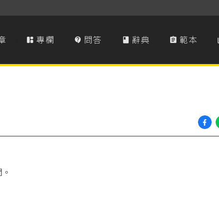
章
專欄
問答
辭典
範本




間。