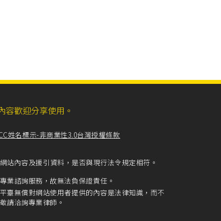
ll，網站內容歡迎分享使用。
CC姓名標示-非商業性3.0台灣授權條款
留意網站內容及援引資料，是否與現行法令規定相符。
專業諮詢服務，故無法負保證責任。
平臺無償對網站使用者提供的內容是法律知識，而不
敬請洽詢專業律師。