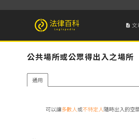
文

法律百科 Legispedia
公共場所或公眾得出入之場所
通用
可以讓
多數人
或
不特定人
隨時出入的空