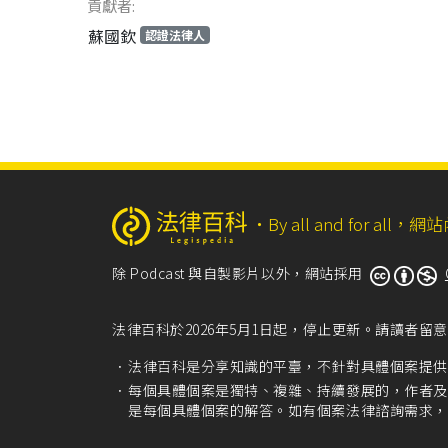
貢獻者:
蘇國欽
認證法律人
‧
By all and for a
除 Podcast 與自製影片以外，網站採用
法律百科於2026年5月1日起，停止更新。請讀者
法律百科是分享知識的平臺，不針對具體個案提供
每個具體個案是獨特、複雜、持續發展的，作者及
是每個具體個案的解答。如有個案法律諮詢需求，