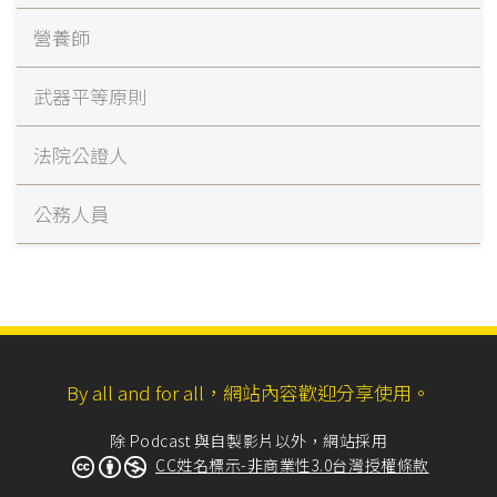
營養師
武器平等原則
法院公證人
公務人員
By all and for all，網站內容歡迎分享使用。
除 Podcast 與自製影片以外，網站採用
CC姓名標示-非商業性3.0台灣授權條款