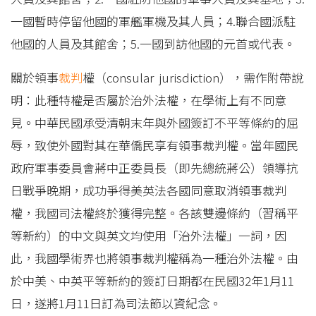
一國暫時停留他國的軍艦軍機及其人員；4.聯合國派駐
他國的人員及其館舍；5.一國到訪他國的元首或代表。
關於領事
裁判
權（consular jurisdiction），需作附帶說
明：此種特權是否屬於治外法權，在學術上有不同意
見。中華民國承受清朝末年與外國簽訂不平等條約的屈
辱，致使外國對其在華僑民享有領事裁判權。當年國民
政府軍事委員會蔣中正委員長（即先總統蔣公）領導抗
日戰爭晚期，成功爭得美英法各國同意取消領事裁判
權，我國司法權終於獲得完整。各該雙邊條約（習稱平
等新約）的中文與英文均使用「治外法權」一詞，因
此，我國學術界也將領事裁判權稱為一種治外法權。由
於中美、中英平等新約的簽訂日期都在民國32年1月11
日，遂將1月11日訂為司法節以資紀念。