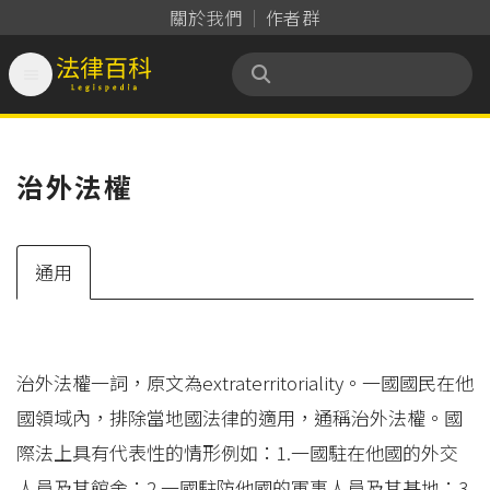
關於我們
作者群

法律百科 Legispedia
治外法權
通用
治外法權一詞，原文為extraterritoriality。一國國民在他
國領域內，排除當地國法律的適用，通稱治外法權。國
際法上具有代表性的情形例如：1.一國駐在他國的外交
人員及其館舍；2.一國駐防他國的軍事人員及其基地；3.