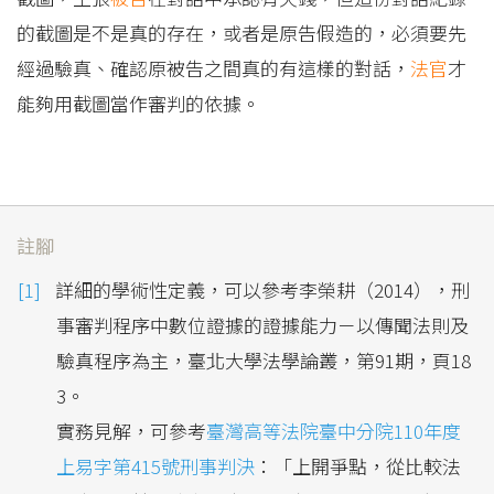
的截圖是不是真的存在，或者是原告假造的，必須要先
經過驗真、確認原被告之間真的有這樣的對話，
法官
才
能夠用截圖當作審判的依據。
註腳
詳細的學術性定義，可以參考李榮耕（2014），刑
事審判程序中數位證據的證據能力－以傳聞法則及
驗真程序為主，臺北大學法學論叢，第91期，頁18
3。
實務見解，可參考
臺灣高等法院臺中分院110年度
上易字第415號刑事判決
：「上開爭點，從比較法