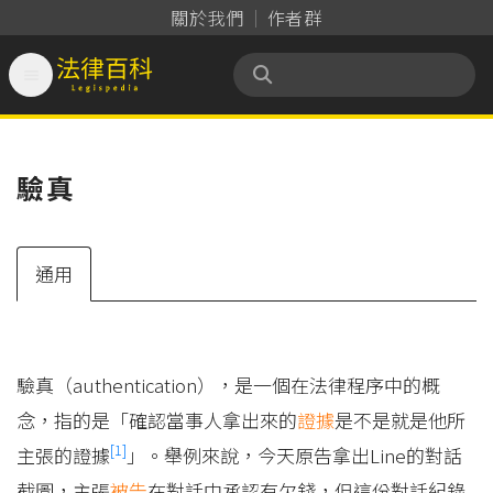
關於我們
作者群

法律百科 Legispedia
驗真
通用
驗真（authentication），是一個在法律程序中的概
念，指的是「確認當事人拿出來的
證據
是不是就是他所
[1]
主張的證據
」。舉例來說，今天原告拿出Line的對話
截圖，主張
被告
在對話中承認有欠錢，但這份對話紀錄