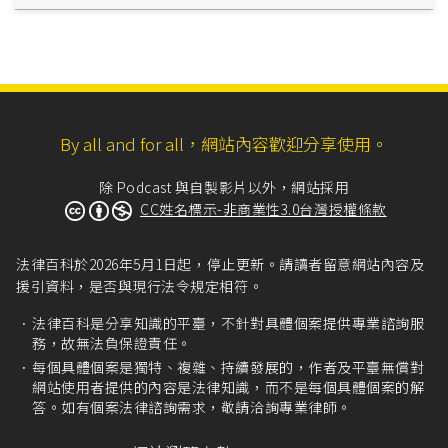
By all and for all，網站內容歡迎分享使用。
除 Podcast 與自製影片以外，網站採用
CC姓名標示-非商業性3.0台灣授權條款
法律百科於2026年5月1日起，停止更新。請讀者留意網站內容及
援引資料，是否與現行法令規定相符。
法律百科是分享知識的平臺，不針對具體個案提供專業諮詢服
務，故無法負保證責任。
每個具體個案是獨特、複雜、持續發展的，作者及平臺無償對
網站使用者提供的內容是法律知識，而不是每個具體個案的解
答。如有個案法律諮詢需求，敬請洽詢專業律師。