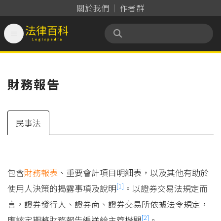
關於我們
作者群

法律百科 Legispedia
財務報告
民事法
包含
財務報表
、重要會計項目明細表，以及其他有助於
[1]
使用人決策的揭露事項及說明
。以證券交易法規定而
言，證券發行人、證券商、證券交易所依據法令規定，
[2]
應該定期將財務報告編送給主管機關
。