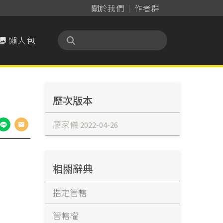
關於我們
作者群
懶人包

歷次版本
廖家儀
2022-04-26
相關辭典
指定管轄
管轄權