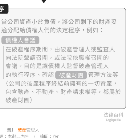
圖1
破產
管理人
源：本辭典內容 / 繪圖：Yen