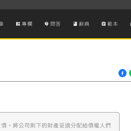
章
專欄
問答
辭典
範本



