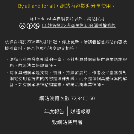
By all and for all，網站內容歡迎分享使用。
除 Podcast 與自製影片以外，網站採用
CC姓名標示-非商業性3.0台灣授權條款
法律百科於2026年5月1日起，停止更新。請讀者留意網站內容及
援引資料，是否與現行法令規定相符。
法律百科是分享知識的平臺，不針對具體個案提供專業諮詢服
務，故無法負保證責任。
每個具體個案是獨特、複雜、持續發展的，作者及平臺無償對
網站使用者提供的內容是法律知識，而不是每個具體個案的解
答。如有個案法律諮詢需求，敬請洽詢專業律師。
網站瀏覽次數 72,940,160
年度報告
媒體報導
致網站使用者