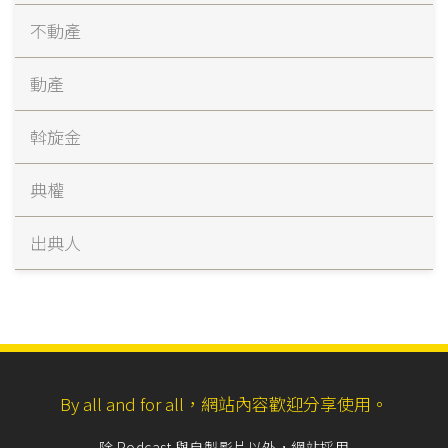
不動產
動產
斡旋金
典權
出典人
By all and for all，網站內容歡迎分享使用。
除 Podcast 與自製影片以外，網站採用