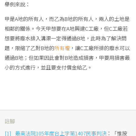
舉例來說：
甲是A地的所有人，而乙為B地的所有人，兩人的土地是
相鄰的關係。今天甲想要在A地興建C工廠，但C工廠若
想要將廢水排入溝渠一定得通過B地，此時為了解決問
題，限縮了乙對B地的
所有權
，讓C工廠所排的廢水可以
通過B地；但如果因此會對B地造成損害，甲要用損害最
小的方式進行，並且要支付償金給乙。
註腳
最高法院105年度台上字第1407民事判決
：「惟按