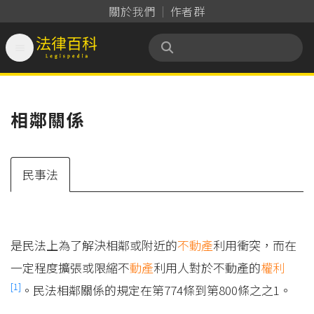
關於我們
作者群

法律百科 Legispedia
相鄰關係
民事法
是民法上為了解決相鄰或附近的
不動產
利用衝突，而在
一定程度擴張或限縮不
動產
利用人對於不動產的
權利
[1]
。民法相鄰關係的規定在第774條到第800條之之1。