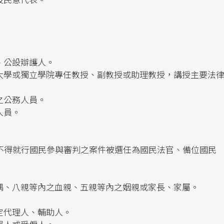
、公設辯護人。
大學或獨立學院專任教授、副教授或助理教授，講授主要法
之公務人員。
人員。
不得就行國民參與審判之案件被選任為國民法官、備位國民
偶、八親等內之血親、五親等內之姻親或家長、家屬。
定代理人、輔助人。