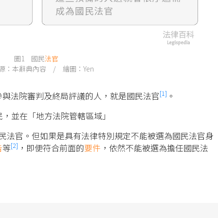
圖1 國民
法官
源：本辭典內容 / 繪圖：Yen
[1]
參與法院審判及終局評議的人，就是國民法官
。
民，並在「地方法院管轄區域」
國民法官。但如果是具有法律特別規定不能被選為國民法官身
[2]
告
等
，即便符合前面的
要件
，依然不能被選為擔任國民法