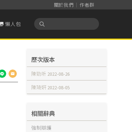
關於我們
作者群
懶人包

歷次版本
陳勁圻
2022-08-26
陳琦姸
2022-08-05
相關辭典
強制辯護