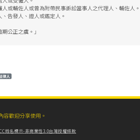
居人或受僱人。
護人或輔佐人或曾為附帶民事訴訟當事人之代理人、輔佐人
人、告發人、證人或鑑定人。
難期公正之虞。」
法律人
ll，網站內容歡迎分享使用。
CC姓名標示-非商業性3.0台灣授權條款