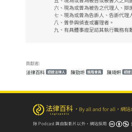
五、現為或曾為被告或被害人之同
六、現為或曾為被告之代理人、辯
七、現為或曾為告訴人、告訴代理
八、曾參與偵查或審理者。
九、有具體事證足認其執行職務有
貢獻者:
法律百科
陳勁圻
陳琦姸
認證法律人
進階會員
認證
‧
By all and for a
除 Podcast 與自製影片以外，網站採用