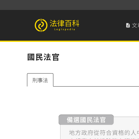
文

法律百科 Legispedia
國民法官
刑事法