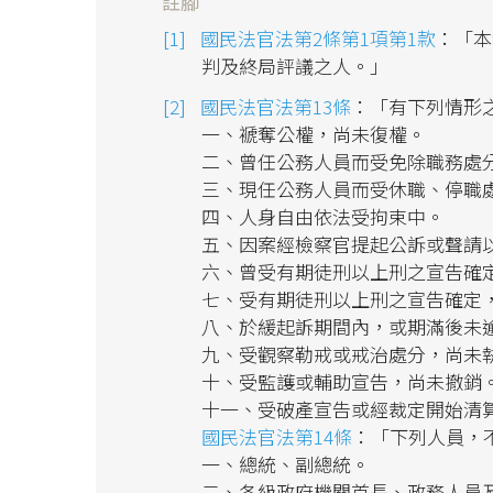
註腳
國民法官法第2條第1項第1款
：「本
判及終局評議之人。」
國民法官法第13條
：「有下列情形
一、褫奪公權，尚未復權。
二、曾任公務人員而受免除職務處
三、現任公務人員而受休職、停職
四、人身自由依法受拘束中。
五、因案經檢察官提起公訴或聲請
六、曾受有期徒刑以上刑之宣告確
七、受有期徒刑以上刑之宣告確定
八、於緩起訴期間內，或期滿後未
九、受觀察勒戒或戒治處分，尚未
十、受監護或輔助宣告，尚未撤銷
十一、受破產宣告或經裁定開始清
國民法官法第14條
：「下列人員，
一、總統、副總統。
二、各級政府機關首長、政務人員