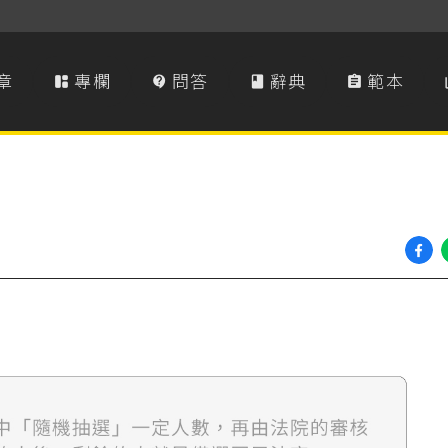
章
專欄
問答
辭典
範本



