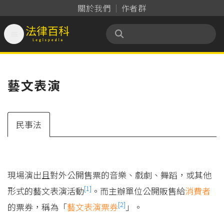
關於我們
作者群

法律百科 Legispedia
藝文表演
民事法
現場演出且對外公開售票的音樂、戲劇、舞蹈，或其他
[1]
形式的藝文表演活動
。而主辦單位公開販售給
消費者
[2]
的票券，稱為「
藝文表演票券
」。