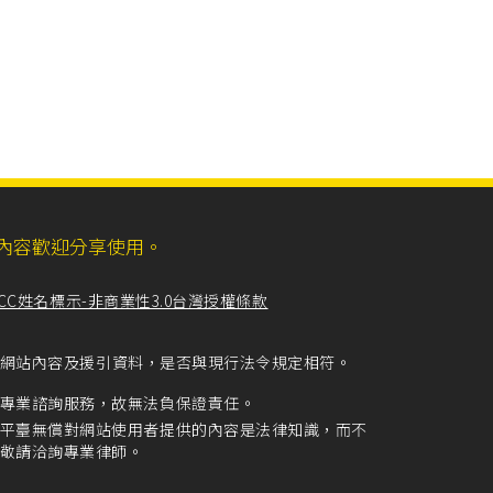
ll，網站內容歡迎分享使用。
CC姓名標示-非商業性3.0台灣授權條款
留意網站內容及援引資料，是否與現行法令規定相符。
專業諮詢服務，故無法負保證責任。
平臺無償對網站使用者提供的內容是法律知識，而不
敬請洽詢專業律師。