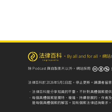
‧
By all and for a
除 Podcast 與自製影片以外，網站採用
法律百科於2026年5月1日起，停止更新。請讀者
法律百科是分享知識的平臺，不針對具體個案提供
每個具體個案是獨特、複雜、持續發展的，作者及
是每個具體個案的解答。如有個案法律諮詢需求，