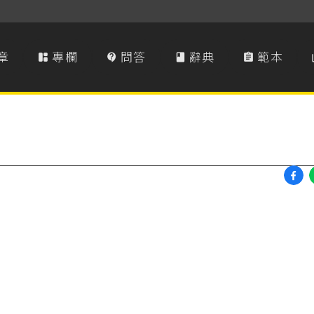
章
專欄
問答
辭典
範本



