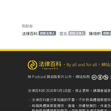
貢獻者:
法律百科
匿名
陳琦姸
認證法律人
認證法律人
認證
‧
By all and for a
除 Podcast 與自製影片以外，網站採用
法律百科於2026年5月1日起，停止更新。請讀者
法律百科是分享知識的平臺，不針對具體個案提供
每個具體個案是獨特、複雜、持續發展的，作者及
是每個具體個案的解答。如有個案法律諮詢需求，