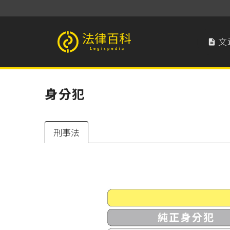
文

法律百科 Legispedia
身分犯
刑事法