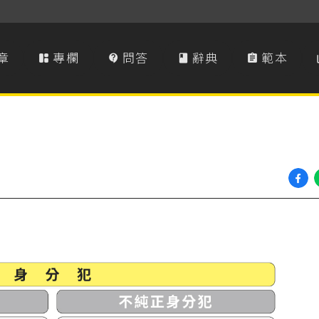
章
專欄
問答
辭典
範本



