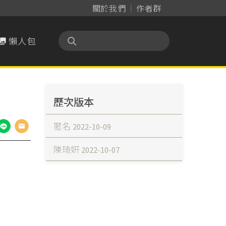
關於我們
作者群
懶人包

歷次版本
匿名
2022-10-09
陳琦姸
2022-10-07