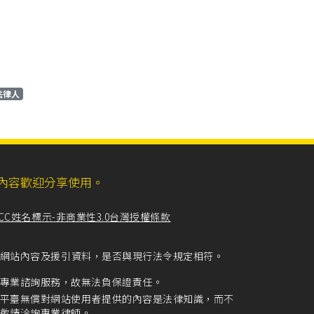
法律人
ll，網站內容歡迎分享使用。
CC姓名標示-非商業性3.0台灣授權條款
留意網站內容及援引資料，是否與現行法令規定相符。
專業諮詢服務，故無法負保證責任。
平臺無償對網站使用者提供的內容是法律知識，而不
敬請洽詢專業律師。