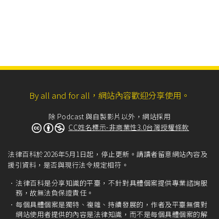
By all and for all，網站內容歡迎分享使用。
除 Podcast 與自製影片以外，網站採用
CC姓名標示-非商業性3.0台灣授權條款
法律百科於2026年5月1日起，停止更新。請讀者留意網站內容及
援引資料，是否與現行法令規定相符。
法律百科是分享知識的平臺，不針對具體個案提供專業諮詢服
務，故無法負保證責任。
每個具體個案是獨特、複雜、持續發展的，作者及平臺無償對
網站使用者提供的內容是法律知識，而不是每個具體個案的解