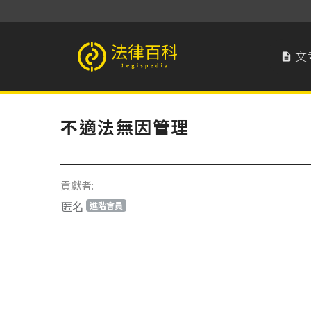
文

法律百科 Legispedia
不適法無因管理
貢獻者:
匿名
進階會員