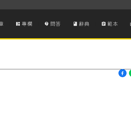
章
專欄
問答
辭典
範本



