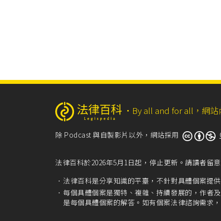
‧
By all and for a
除 Podcast 與自製影片以外，網站採用
法律百科於2026年5月1日起，停止更新。請讀者
法律百科是分享知識的平臺，不針對具體個案提供
每個具體個案是獨特、複雜、持續發展的，作者及
是每個具體個案的解答。如有個案法律諮詢需求，