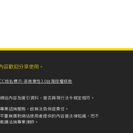
ll，網站內容歡迎分享使用。
CC姓名標示-非商業性3.0台灣授權條款
留意網站內容及援引資料，是否與現行法令規定相符。
專業諮詢服務，故無法負保證責任。
平臺無償對網站使用者提供的內容是法律知識，而不
敬請洽詢專業律師。