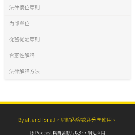
法律優位原則
內部單位
從舊從輕原則
合憲性解釋
法律解釋方法
By all and for all，網站內容歡迎分享使用。
除 Podcast 與自製影片以外，網站採用