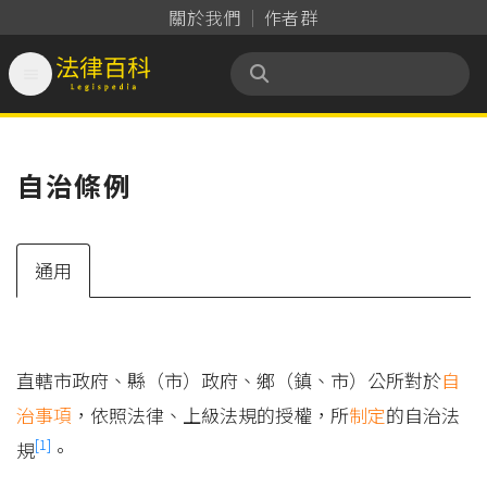
關於我們
作者群

法律百科 Legispedia
自治條例
通用
直轄市政府、縣（市）政府、鄉（鎮、市）公所對於
自
治事項
，依照法律、上級法規的授權，所
制定
的自治法
[1]
規
。