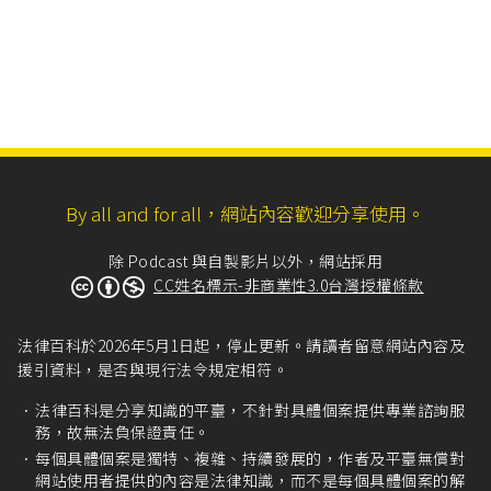
By all and for all，網站內容歡迎分享使用。
除 Podcast 與自製影片以外，網站採用
CC姓名標示-非商業性3.0台灣授權條款
法律百科於2026年5月1日起，停止更新。請讀者留意網站內容及
援引資料，是否與現行法令規定相符。
法律百科是分享知識的平臺，不針對具體個案提供專業諮詢服
務，故無法負保證責任。
每個具體個案是獨特、複雜、持續發展的，作者及平臺無償對
網站使用者提供的內容是法律知識，而不是每個具體個案的解