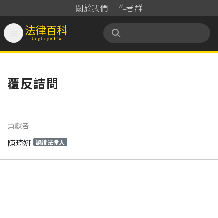
關於我們
作者群

法律百科 Legispedia
覆反詰問
貢獻者:
陳琦姸
認證法律人