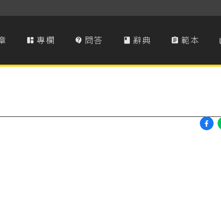
章
專欄
問答
辭典
範本



