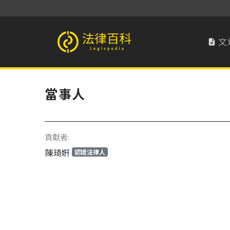
文

法律百科 Legispedia
當事人
貢獻者:
陳琦姸
認證法律人