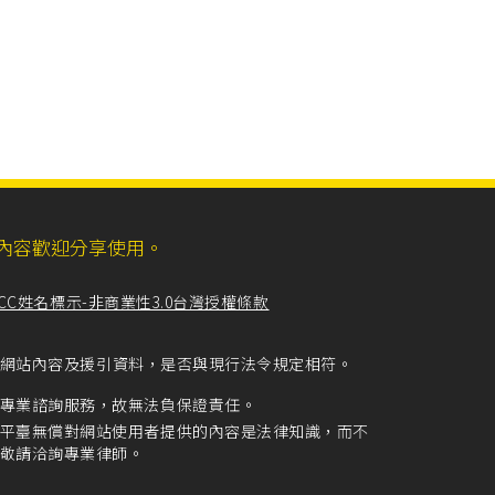
ll，網站內容歡迎分享使用。
CC姓名標示-非商業性3.0台灣授權條款
留意網站內容及援引資料，是否與現行法令規定相符。
專業諮詢服務，故無法負保證責任。
平臺無償對網站使用者提供的內容是法律知識，而不
敬請洽詢專業律師。