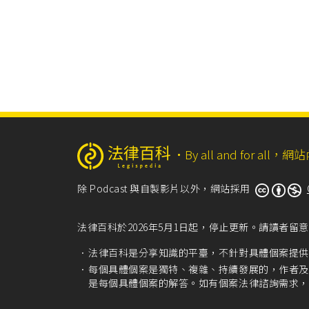
‧
By all and for a
除 Podcast 與自製影片以外，網站採用
法律百科於2026年5月1日起，停止更新。請讀者
法律百科是分享知識的平臺，不針對具體個案提供
每個具體個案是獨特、複雜、持續發展的，作者及
是每個具體個案的解答。如有個案法律諮詢需求，