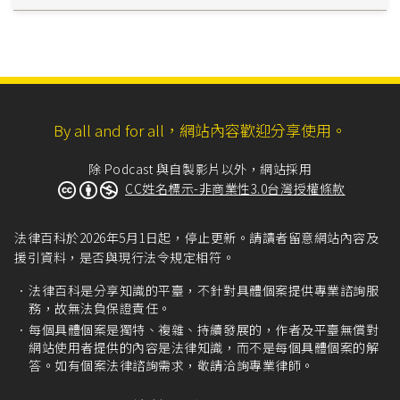
By all and for all，網站內容歡迎分享使用。
除 Podcast 與自製影片以外，網站採用
CC姓名標示-非商業性3.0台灣授權條款
法律百科於2026年5月1日起，停止更新。請讀者留意網站內容及
援引資料，是否與現行法令規定相符。
法律百科是分享知識的平臺，不針對具體個案提供專業諮詢服
務，故無法負保證責任。
每個具體個案是獨特、複雜、持續發展的，作者及平臺無償對
網站使用者提供的內容是法律知識，而不是每個具體個案的解
答。如有個案法律諮詢需求，敬請洽詢專業律師。