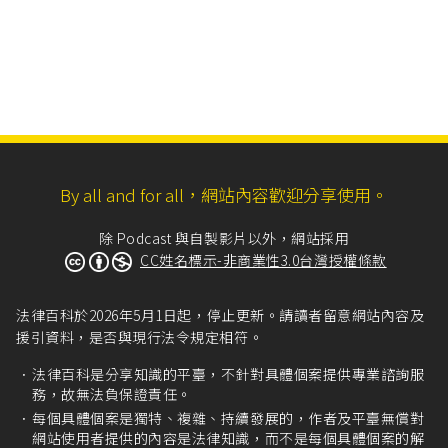
By all and for all，網站內容歡迎分享使用。
除 Podcast 與自製影片以外，網站採用
CC姓名標示-非商業性3.0台灣授權條款
法律百科於2026年5月1日起，停止更新。請讀者留意網站內容及
援引資料，是否與現行法令規定相符。
法律百科是分享知識的平臺，不針對具體個案提供專業諮詢服
務，故無法負保證責任。
每個具體個案是獨特、複雜、持續發展的，作者及平臺無償對
網站使用者提供的內容是法律知識，而不是每個具體個案的解