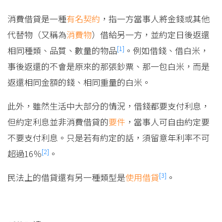
消費借貸是一種
有名契約
，指一方當事人將金錢或其他
代替物（又稱為
消費物
）借給另一方，並約定日後返還
[1]
相同種類、品質、數量的物品
。例如借錢、借白米，
事後返還的不會是原來的那張鈔票、那一包白米，而是
返還相同金額的錢、相同重量的白米。
此外，雖然生活中大部分的情況，借錢都要支付利息，
但約定利息並非消費借貸的
要件
，當事人可自由約定要
不要支付利息。只是若有約定的話，須留意年利率不可
[2]
超過16％
。
[3]
民法上的借貸還有另一種類型是
使用借貸
。