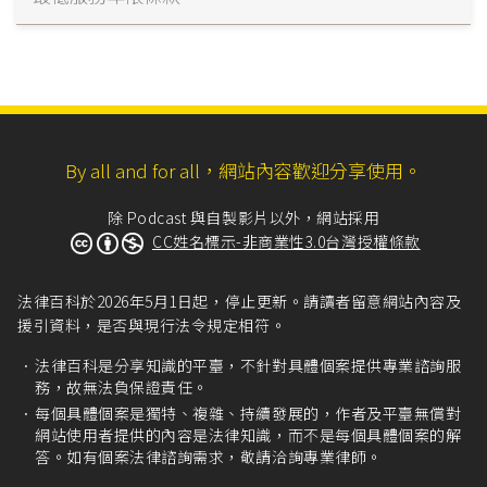
By all and for all，網站內容歡迎分享使用。
除 Podcast 與自製影片以外，網站採用
CC姓名標示-非商業性3.0台灣授權條款
法律百科於2026年5月1日起，停止更新。請讀者留意網站內容及
援引資料，是否與現行法令規定相符。
法律百科是分享知識的平臺，不針對具體個案提供專業諮詢服
務，故無法負保證責任。
每個具體個案是獨特、複雜、持續發展的，作者及平臺無償對
網站使用者提供的內容是法律知識，而不是每個具體個案的解
答。如有個案法律諮詢需求，敬請洽詢專業律師。