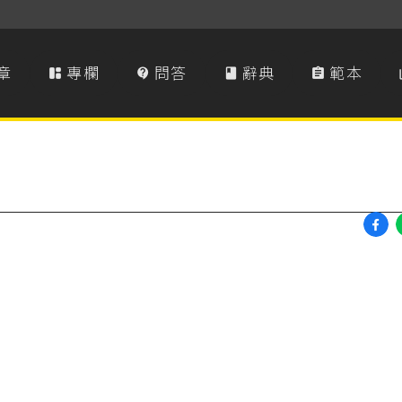
章
專欄
問答
辭典
範本



