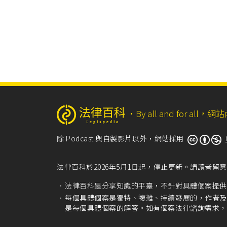
‧
By all and for a
除 Podcast 與自製影片以外，網站採用
法律百科於2026年5月1日起，停止更新。請讀者
法律百科是分享知識的平臺，不針對具體個案提供
每個具體個案是獨特、複雜、持續發展的，作者及
是每個具體個案的解答。如有個案法律諮詢需求，