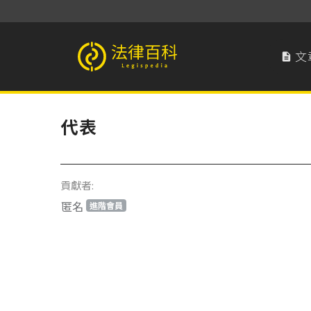
文

法律百科 Legispedia
代表
貢獻者:
匿名
進階會員