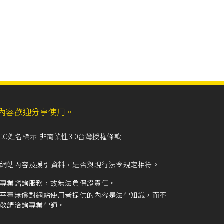
ll，網站內容歡迎分享使用。
CC姓名標示-非商業性3.0台灣授權條款
留意網站內容及援引資料，是否與現行法令規定相符。
專業諮詢服務，故無法負保證責任。
平臺無償對網站使用者提供的內容是法律知識，而不
敬請洽詢專業律師。