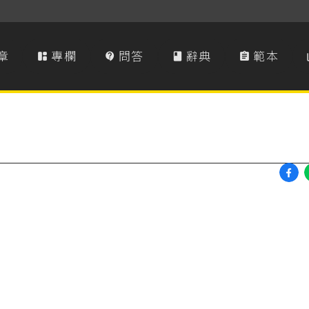
章
專欄
問答
辭典
範本



