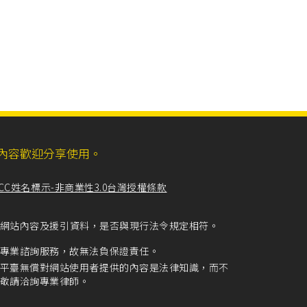
ll，網站內容歡迎分享使用。
CC姓名標示-非商業性3.0台灣授權條款
留意網站內容及援引資料，是否與現行法令規定相符。
專業諮詢服務，故無法負保證責任。
平臺無償對網站使用者提供的內容是法律知識，而不
敬請洽詢專業律師。