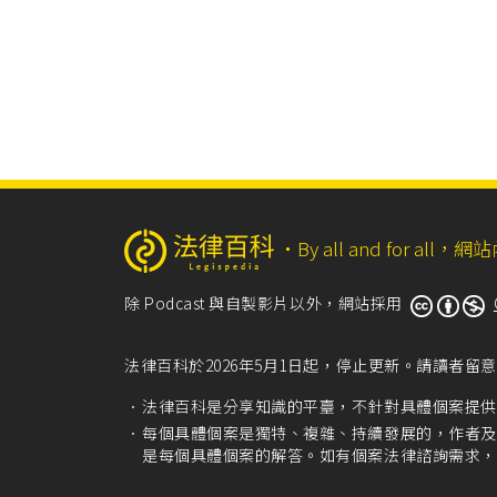
‧
By all and for a
除 Podcast 與自製影片以外，網站採用
法律百科於2026年5月1日起，停止更新。請讀者
法律百科是分享知識的平臺，不針對具體個案提供
每個具體個案是獨特、複雜、持續發展的，作者及
是每個具體個案的解答。如有個案法律諮詢需求，