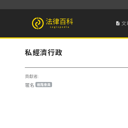
文

法律百科 Legispedia
私經濟行政
貢獻者:
匿名
進階會員