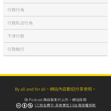
行政行為
行政私法行為
干涉行政
行政執行
By all and for all，網站內容歡迎分享使用。
除 Podcast 與自製影片以外，網站採用
CC姓名標示-非商業性3.0台灣授權條款