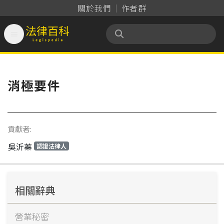
關於我們
作者群

法律百科 Legispedia
消極要件
貢獻者:
吳沂蓁
認證法律人
相關辭典
營業秘密