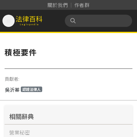
關於我們
作者群

法律百科 Legispedia
積極要件
貢獻者:
吳沂蓁
認證法律人
相關辭典
營業秘密