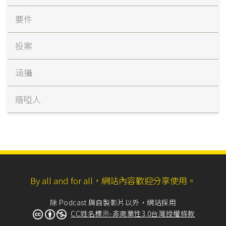
要件
投案
涵攝
瘖啞人
By all and for all，網站內容歡迎分享使用。
除 Podcast 與自製影片以外，網站採用
CC姓名標示-非商業性3.0台灣授權條款