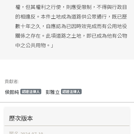
權，但其權利之行使，則應受限制，不得與行政目
的相違反。本件土地成為道路供公眾通行，既已歷
數十年之久，自應認為已因時效完成而有公用地役
關係之存在。此項道路之土地，即已成為他有公物
中之公共用物。」
貢獻者:
侯懿純
彭雅立
認證法律人
認證法律人
歷次版本
匿名
2024-07-10