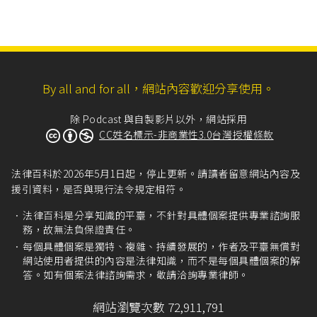
By all and for all，網站內容歡迎分享使用。
除 Podcast 與自製影片以外，網站採用
CC姓名標示-非商業性3.0台灣授權條款
法律百科於2026年5月1日起，停止更新。請讀者留意網站內容及
援引資料，是否與現行法令規定相符。
法律百科是分享知識的平臺，不針對具體個案提供專業諮詢服
務，故無法負保證責任。
每個具體個案是獨特、複雜、持續發展的，作者及平臺無償對
網站使用者提供的內容是法律知識，而不是每個具體個案的解
答。如有個案法律諮詢需求，敬請洽詢專業律師。
網站瀏覽次數 72,911,791