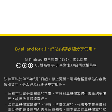
By all and for all，網站內容歡迎分享使用。
除 Podcast 與自製影片以外，網站採用
CC姓名標示-非商業性3.0台灣授權條款
法律百科於2026年5月1日起，停止更新。請讀者留意網站內容及
援引資料，是否與現行法令規定相符。
法律百科是分享知識的平臺，不針對具體個案提供專業諮詢服
務，故無法負保證責任。
每個具體個案是獨特、複雜、持續發展的，作者及平臺無償對
網站使用者提供的內容是法律知識，而不是每個具體個案的解