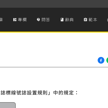
章
專欄
問答
辭典
範本



