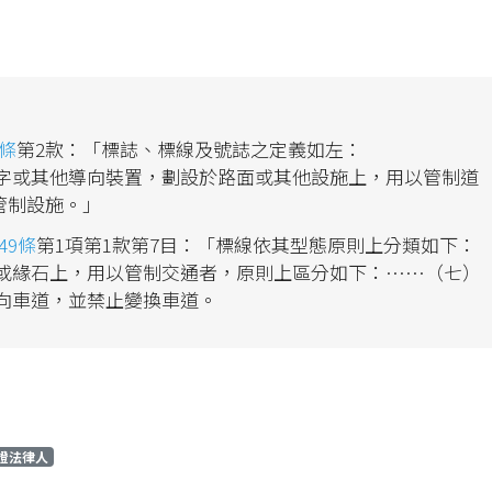
條
第2款：「標誌、標線及號誌之定義如左：
標字或其他導向裝置，劃設於路面或其他設施上，用以管制道
管制設施。」
49條
第1項第1款第7目：「標線依其型態原則上分類如下：
面或緣石上，用以管制交通者，原則上區分如下：……（七）
向車道，並禁止變換車道。
證法律人