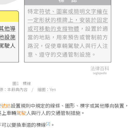
圖1 標線
源：本辭典內容 / 繪圖：Yen
線
號誌
設置規則中規定的線條、圖形、標字或其他導向裝置，
路上車輛
駕駛
人與行人的交通管制措施。
[2]
不可以變換車道的標線
。