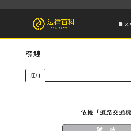
文

法律百科 Legispedia
標線
通用