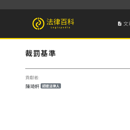
文

法律百科 Legispedia
裁罰基準
貢獻者:
陳琦姸
認證法律人