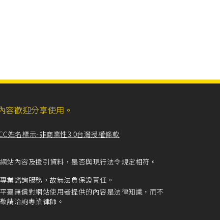
ll，網站內容歡迎分享使用。
CC姓名標示-非商業性3.0台灣授權條款
留意網站內容及援引資料，是否與現行法令規定相符。
專業諮詢服務，故無法負保證責任。
平臺無償對網站使用者提供的內容是法律知識，而不
敬請洽詢專業律師。