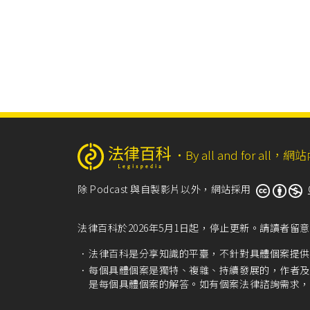
‧
By all and for a
除 Podcast 與自製影片以外，網站採用
法律百科於2026年5月1日起，停止更新。請讀者
法律百科是分享知識的平臺，不針對具體個案提供
每個具體個案是獨特、複雜、持續發展的，作者及
是每個具體個案的解答。如有個案法律諮詢需求，