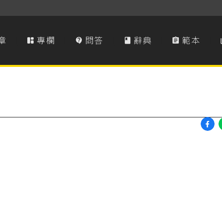
章
專欄
問答
辭典
範本



