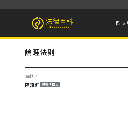
文

法律百科 Legispedia
論理法則
貢獻者:
陳琦姸
認證法律人