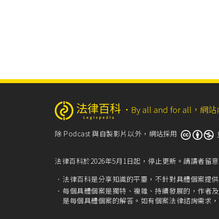
‧
By all and for a
除 Podcast 與自製影片以外，網站採用
法律百科於2026年5月1日起，停止更新。請讀者
法律百科是分享知識的平臺，不針對具體個案提供
每個具體個案是獨特、複雜、持續發展的，作者及
是每個具體個案的解答。如有個案法律諮詢需求，