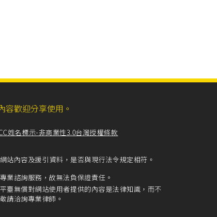
ll，網站內容歡迎分享使用。
CC姓名標示-非商業性3.0台灣授權條款
留意網站內容及援引資料，是否與現行法令規定相符。
專業諮詢服務，故無法負保證責任。
平臺無償對網站使用者提供的內容是法律知識，而不
敬請洽詢專業律師。