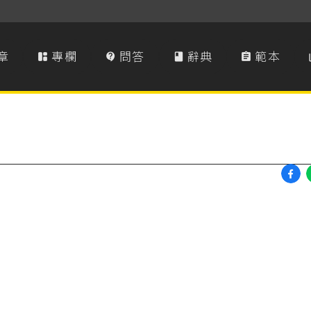
章
專欄
問答
辭典
範本



