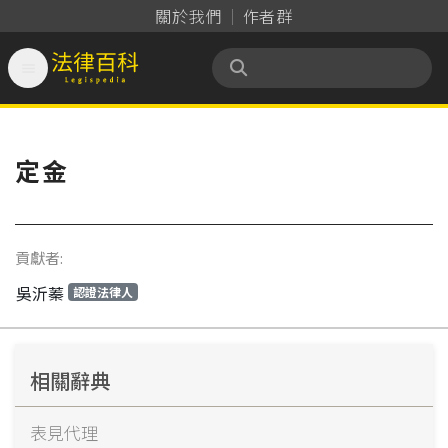
關於我們
作者群

法律百科 Legispedia
定金
貢獻者:
吳沂蓁
認證法律人
相關辭典
表見代理