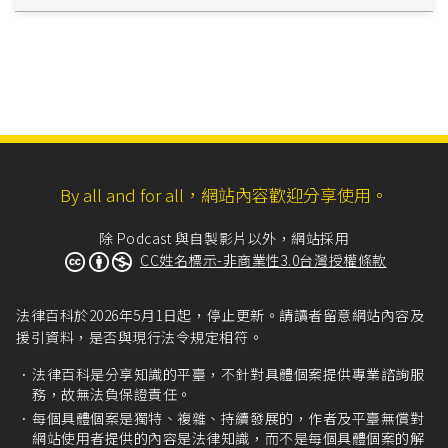
By all and for all，網站內容歡迎分享使用。
除 Podcast 與自製影片以外，網站採用
CC姓名標示-非商業性3.0台灣授權條款
法律百科於2026年5月1日起，停止更新。請讀者留意網站內容及
援引資料，是否與現行法令規定相符。
法律百科是分享知識的平臺，不針對具體個案提供專業諮詢服
務，故無法負保證責任。
每個具體個案是獨特、複雜、持續發展的，作者及平臺無償對
網站使用者提供的內容是法律知識，而不是每個具體個案的解