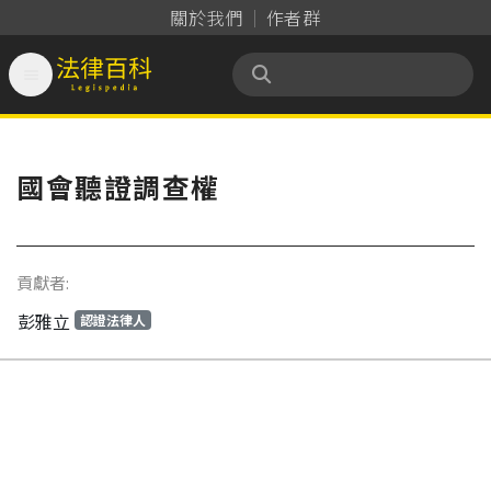
關於我們
作者群

法律百科 Legispedia
國會聽證調查權
貢獻者:
彭雅立
認證法律人