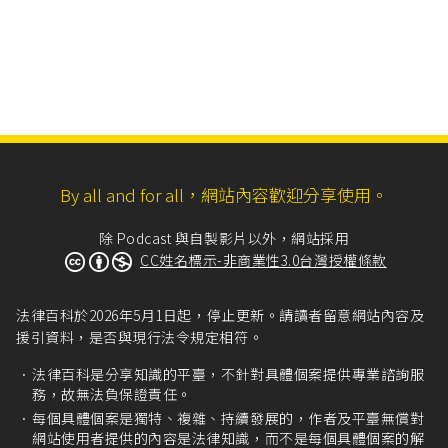
By all and for all，網站內容歡迎分享使用。
除 Podcast 與自製影片以外，網站採用
CC姓名標示-非商業性3.0台灣授權條款
法律百科於2026年5月1日起，停止更新。請讀者留意網站內容及
援引資料，是否與現行法令規定相符。
法律百科是分享知識的平臺，不針對具體個案提供專業諮詢服
務，故無法負保證責任。
每個具體個案是獨特、複雜、持續發展的，作者及平臺無償對
網站使用者提供的內容是法律知識，而不是每個具體個案的解