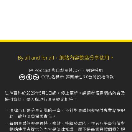
By all and for all，網站內容歡迎分享使用。
除 Podcast 與自製影片以外，網站採用
CC姓名標示-非商業性3.0台灣授權條款
法律百科於2026年5月1日起，停止更新。請讀者留意網站內容及
援引資料，是否與現行法令規定相符。
法律百科是分享知識的平臺，不針對具體個案提供專業諮詢服
務，故無法負保證責任。
每個具體個案是獨特、複雜、持續發展的，作者及平臺無償對
網站使用者提供的內容是法律知識，而不是每個具體個案的解