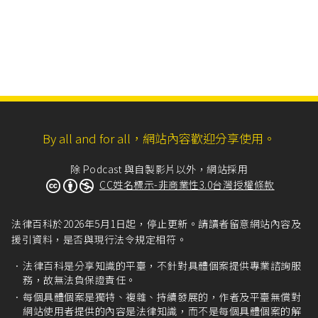
By all and for all，網站內容歡迎分享使用。
除 Podcast 與自製影片以外，網站採用
CC姓名標示-非商業性3.0台灣授權條款
法律百科於2026年5月1日起，停止更新。請讀者留意網站內容及
援引資料，是否與現行法令規定相符。
法律百科是分享知識的平臺，不針對具體個案提供專業諮詢服
務，故無法負保證責任。
每個具體個案是獨特、複雜、持續發展的，作者及平臺無償對
網站使用者提供的內容是法律知識，而不是每個具體個案的解