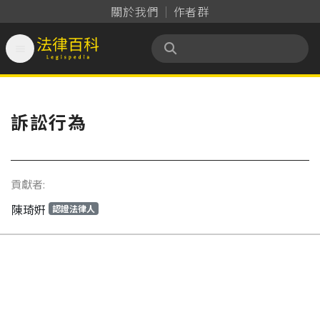
關於我們
作者群

法律百科 Legispedia
訴訟行為
貢獻者:
陳琦姸
認證法律人