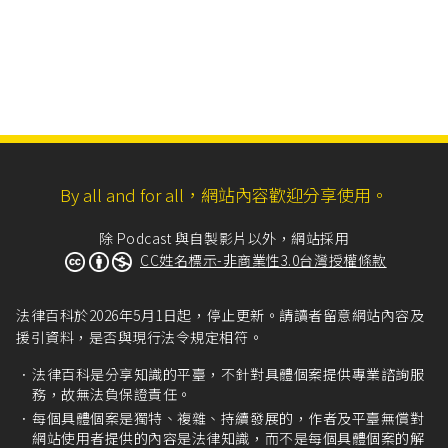
By all and for all，網站內容歡迎分享使用。
除 Podcast 與自製影片以外，網站採用
CC姓名標示-非商業性3.0台灣授權條款
法律百科於2026年5月1日起，停止更新。請讀者留意網站內容及
援引資料，是否與現行法令規定相符。
法律百科是分享知識的平臺，不針對具體個案提供專業諮詢服
務，故無法負保證責任。
每個具體個案是獨特、複雜、持續發展的，作者及平臺無償對
網站使用者提供的內容是法律知識，而不是每個具體個案的解