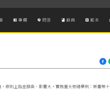
章
專欄
問答
辭典
範本




義，原則上指金額高、影響大。實務重大修繕舉例：新臺幣十