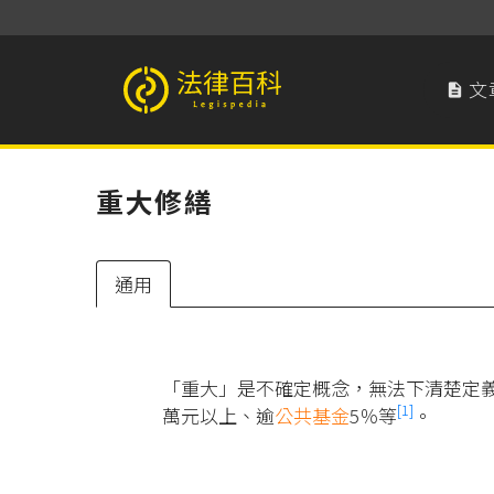
文

法律百科 Legispedia
重大修繕
通用
「重大」是不確定概念，無法下清楚定
[1]
萬元以上、逾
公共基金
5％等
。