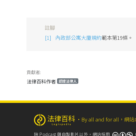
註腳
內政部公寓大廈規約
範本第19條。
貢獻者:
法律百科作者
認證法律人
‧
By all and for a
除 Podcast 與自製影片以外，網站採用