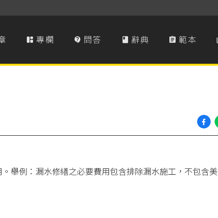
章
專欄
問答
辭典
範本




用。舉例：漏水修繕之必要費用包含排除漏水施工，不包含美