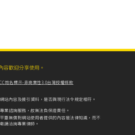
ll，網站內容歡迎分享使用。
CC姓名標示-非商業性3.0台灣授權條款
留意網站內容及援引資料，是否與現行法令規定相符。
專業諮詢服務，故無法負保證責任。
平臺無償對網站使用者提供的內容是法律知識，而不
敬請洽詢專業律師。