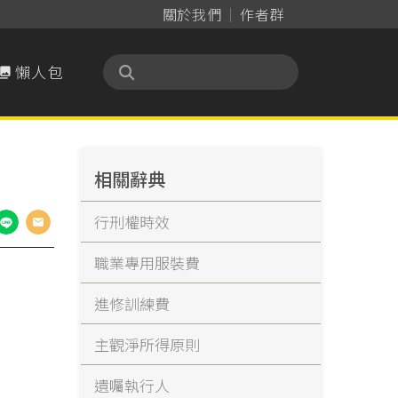
關於我們
作者群
懶人包

相關辭典
行刑權時效
職業專用服裝費
進修訓練費
主觀淨所得原則
遺囑執行人