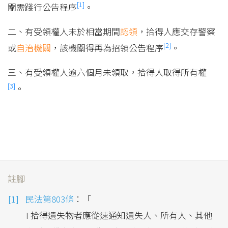
[1]
關需踐行公告程序
。
二、有受領權人未於相當期間
認領
，拾得人應交存警察
[2]
或
自治機關
，該機關得再為招領公告程序
。
三、有受領權人逾六個月未領取，拾得人取得所有權
[3]
。
註腳
民法第803條
：「
I 拾得遺失物者應從速通知遺失人、所有人、其他