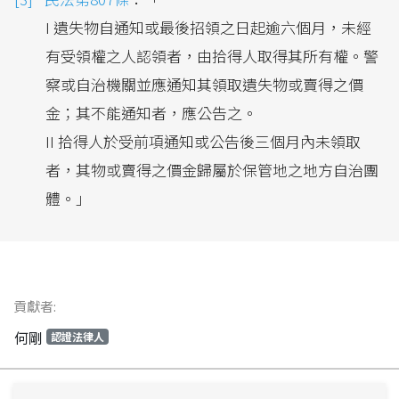
I 遺失物自通知或最後招領之日起逾六個月，未經
有受領權之人認領者，由拾得人取得其所有權。警
察或自治機關並應通知其領取遺失物或賣得之價
金；其不能通知者，應公告之。
II 拾得人於受前項通知或公告後三個月內未領取
者，其物或賣得之價金歸屬於保管地之地方自治團
體。｣
貢獻者:
何剛
認證法律人