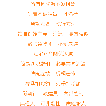
所有權移轉不破租賃
買賣不破租賃
姓名權
勞動派遣
執行方法
註冊保護主義
海巡
實質相似
毀損器物罪
不罰未遂
法定財產關係消滅
簡易判決處刑
必要共同訴訟
傳聞證據
編輯著作
標準扣除額
列舉扣除額
假執行
執達員
內部控制
典權人
可非難性
應繼承人