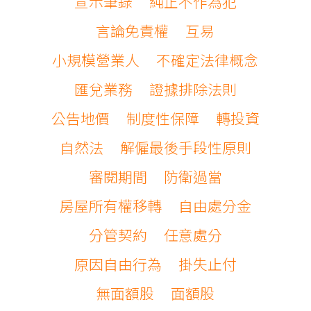
宣示筆錄
純正不作為犯
言論免責權
互易
小規模營業人
不確定法律概念
匯兌業務
證據排除法則
公告地價
制度性保障
轉投資
自然法
解僱最後手段性原則
審閱期間
防衛過當
房屋所有權移轉
自由處分金
分管契約
任意處分
原因自由行為
掛失止付
無面額股
面額股