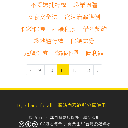
不受逮捕特權
職業團體
國家安全法
貪污治罪條例
保證保險
評議程序
借名契約
袋地通行權
保護處分
定額保險
微罪不舉
圖利罪
‹
9
10
11
12
13
›
By all and for all，網站內容歡迎分享使用。
除 Podcast 與自製影片以外，網站採用
CC姓名標示-非商業性3.0台灣授權條款