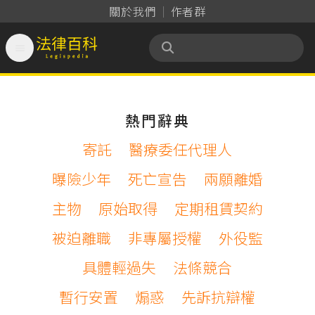
關於我們
作者群

法律百科 Legispedia
熱門辭典
寄託
醫療委任代理人
曝險少年
死亡宣告
兩願離婚
主物
原始取得
定期租賃契約
被迫離職
非專屬授權
外役監
具體輕過失
法條競合
暫行安置
煽惑
先訴抗辯權