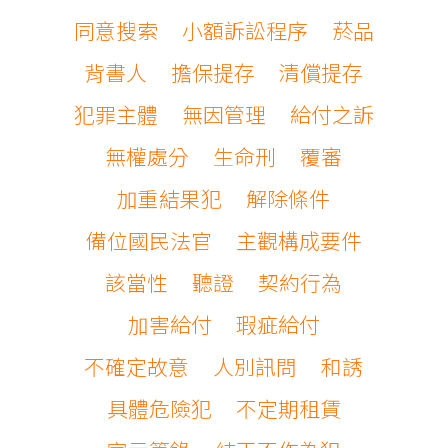
同意搜索
小額訴訟程序
菸品
背書人
擔保提存
清償提存
犯罪主體
無因管理
給付之訴
無權處分
生命刑
覆審
加重結果犯
解除條件
備位國民法官
主觀構成要件
該當性
聽證
契約行為
加害給付
瑕疵給付
不確定故意
人別訊問
和誘
具體危險犯
不定期租賃