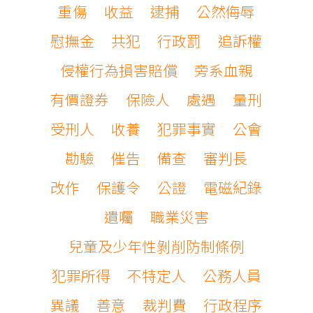
重傷
收益
逮捕
公然侮辱
慰撫金
共犯
行政罰
追訴權
侵權行為損害賠償
旁系血親
有價證券
保險人
處遇
量刑
受刑人
收養
犯罪事實
公會
勘驗
催告
備查
審判長
改作
保護令
公證
電磁紀錄
遺囑
職業災害
兒童及少年性剝削防制條例
犯罪所得
不特定人
公務人員
異議
善意
裁判費
行政程序