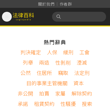
關於我們
作者群

法律百科 Legispedia
熱門辭典
判決確定
人保
緩刑
工會
列舉
兩造
性剝削
湮滅
公然
住居所
竊取
法定刑
目的事業主管機關
資本
非公開
拍賣
家屬
解除契約
承諾
租賃契約
性騷擾
搜索