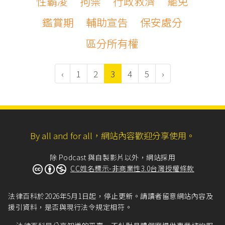
性霸凌
拘禁
行政救濟
罷免
鑑賞期
輔助宣告
保安處分
區分所有權
‹
1
2
3
4
5
›
By all and for all，網站內容歡迎分享使用。
除 Podcast 與自製影片以外，網站採用
CC姓名標示-非商業性3.0台灣授權條款
法律百科於2026年5月1日起，停止更新。請讀者留意網站內容及
援引資料，是否與現行法令規定相符。